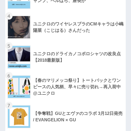
ャンプ、ベルばら、唐長か
4
ユニクロのワイヤレスブラのCMキャラは小嶋
陽菜（こじはる）さんだった
5
ユニクロのドライカノコポロシャツの改良点
【2018最新版】
6
【春のマリメッコ祭り】トートバックとワン
ピースの人気柄、早々に売り切れ→再入荷中
@ユニクロ
7
【争奪戦】GUとエヴァのコラボ 3月12日発売
/ EVANGELION × GU