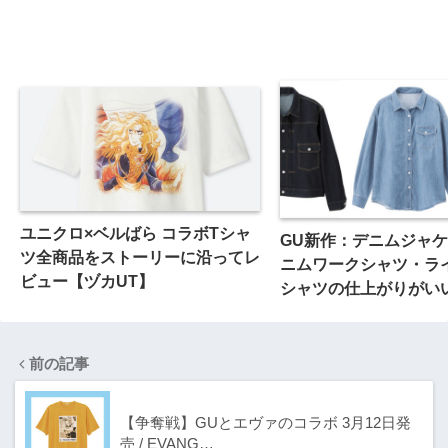
ユニクロ×ベルばら コラボTシャ
GU新作：デニムジャ
ツ全商品をストーリーに沿ってレ
ニムワークシャツ・ラ
ビュー【ヅカUT】
シャツの仕上がりがい
前の記事
【争奪戦】GUとエヴァのコラボ 3月12日発
売 / EVANG…